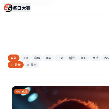
每日大賽
每日大賽
今日吃瓜
全部
顶流
恋情
曝光
出轨
婚变
新剧
路透
古
今日吃瓜
最新
最热
每日大賽今日吃瓜板块，每日最新热点八卦汇总，一手资讯抢先看
今日吃瓜