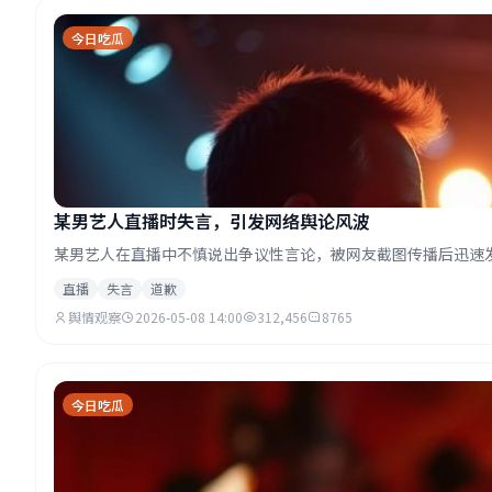
今日吃瓜
某男艺人直播时失言，引发网络舆论风波
某男艺人在直播中不慎说出争议性言论，被网友截图传播后迅速
直播
失言
道歉
舆情观察
2026-05-08 14:00
312,456
8765
今日吃瓜