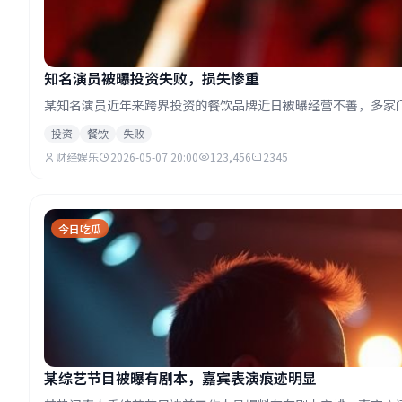
知名演员被曝投资失败，损失惨重
某知名演员近年来跨界投资的餐饮品牌近日被曝经营不善，多家
投资
餐饮
失败
财经娱乐
2026-05-07 20:00
123,456
2345
今日吃瓜
某综艺节目被曝有剧本，嘉宾表演痕迹明显