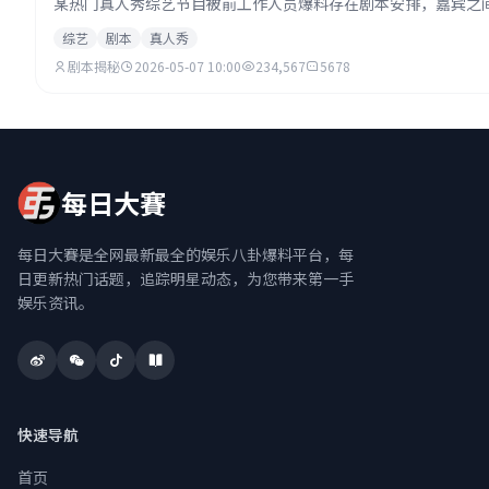
某热门真人秀综艺节目被前工作人员爆料存在剧本安排，嘉宾之
综艺
剧本
真人秀
剧本揭秘
2026-05-07 10:00
234,567
5678
每日大賽
每日大賽是全网最新最全的娱乐八卦爆料平台，每
日更新热门话题，追踪明星动态，为您带来第一手
娱乐资讯。
快速导航
首页