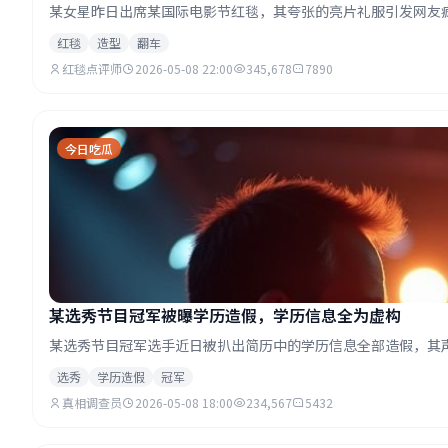
某女星昨日出席某国际电影节红毯，其夸张的亮片礼服引发网友疯
红毯
造型
翻车
红毯点评师
2026-05-08 22:00
345,678
7890
今日吃瓜
某选秀节目冠军被曝学历造假，学历信息全为虚构
某选秀节目冠军选手近日被扒出简历中的学历信息全部造假，其
选秀
学历造假
冠军
真相调查员
2026-05-08 18:00
234,567
5432