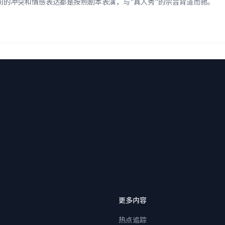
间的冲突和情感表达都是按照剧本表演，与"真人秀"的宗旨背道而驰。
更多内容
热点追踪